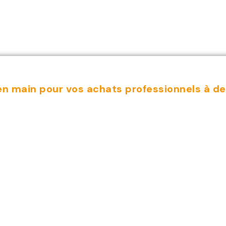
n main pour vos achats professionnels à des
z vos
ionnements av
s sur mesure d