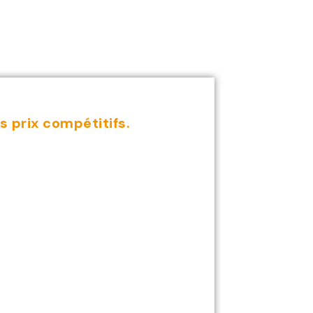
 prix compétitifs.
ec des
ans les