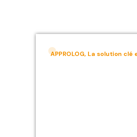
APPROLOG, La solution clé e
Optimise
approvis
solution