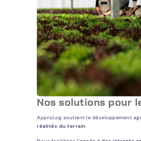
Nos solutions pour l
ApproLog soutient le développement agr
réalités du terrain
.
Nous facilitons l’
accès à des intrants a