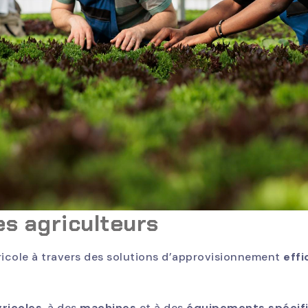
es agriculteurs
icole à travers des solutions d’approvisionnement
effi
gricoles
, à des
machines
et à des
équipements spécif