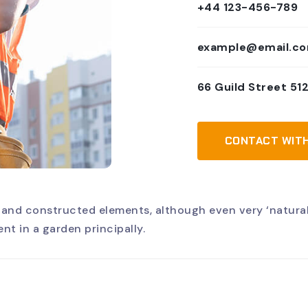
+44 123-456-789
example@email.c
66 Guild Street 51
CONTACT WIT
 and constructed elements, although even very ‘natural
ent in a garden principally.