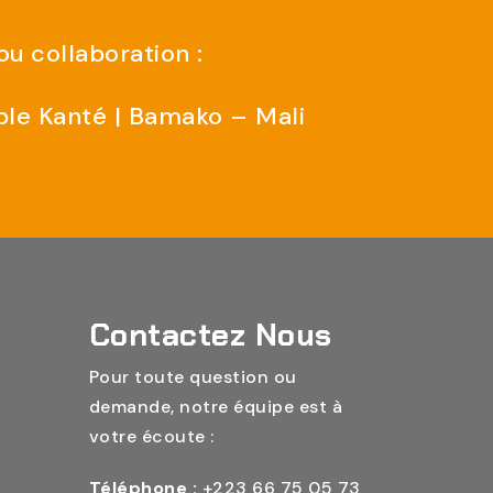
u collaboration :
ble Kanté | Bamako – Mali
Contactez Nous
Pour toute question ou
demande, notre équipe est à
votre écoute :
Téléphone :
+223 66 75 05 73