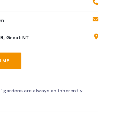
om
2B, Great NT
H ME
’ gardens are always an inherently