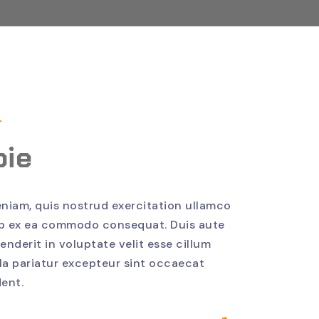
r
ie
niam, quis nostrud exercitation ullamco
quip ex ea commodo consequat. Duis aute
henderit in voluptate velit esse cillum
lla pariatur excepteur sint occaecat
ent.