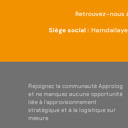
Retrouvez-nous à
Siège social :
Hamdallaye 
Rejoignez la communauté Approlog
et ne manquez aucune opportunité
liée à l’approvisionnement
stratégique et à la logistique sur
mesure